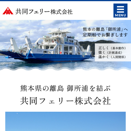
共同フェリー
MENU
ホーム
定期船時刻・運賃
フェリー紹介
御所浦周辺の観光紹介
会社概要
熊本県の離島 御所浦を結ぶ
共同フェリー株式会社