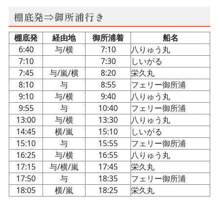
棚底発⇒御所浦行き