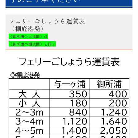
フェリーごしょうら運賃表
（棚底港発）
《御所浦⇔大道間》は
《御所浦⇔棚底間》と同じ