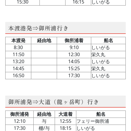
本渡港発⇒御所浦行き
御所浦発⇒大道（龍ヶ岳町）行き